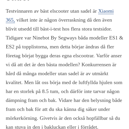
Testvinnaren av bäst elscooter utan sadel är
Xiaomi
365,
vilket inte är någon överraskning då den även
blivit utsedd till bäst-i-test hos flera stora testsidor.
Tidigare var Ninebot By Segways båda modeller ES1 &
ES2 på topplistorna, men detta börjar ändras då fler
företag börjat bygga deras egna elscootrar. Varför anser
vi då att det är den bästa modellen? Konkurrensen är
hård då många modeller utan sadel är av utmärkt
kvalitet. Men låt oss börja med de luftfyllda hjulen som
har en storlek på 8.5 tum, och därför inte tarvar någon
dämpning fram och bak. Vidare har den belysning både
fram och bak för att du ska känna dig säker under
mörkerkörning. Givetvis är den också hopfällbar så du
kan stuva in den i bakluckan eller i förrådet.