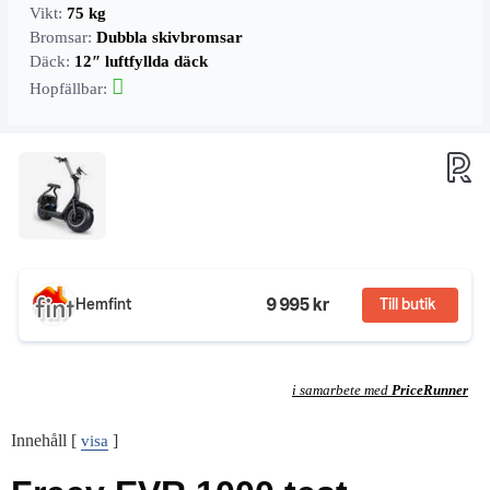
Vikt:
75 kg
Bromsar:
Dubbla skivbromsar
Däck:
12″ luftfyllda däck
Hopfällbar:
9 995 kr
Hemfint
Till butik
i samarbete med
PriceRunner
Innehåll
[
]
visa