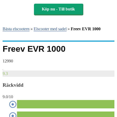
Köp nu - Till butik
Bästa elscootern
»
Elscooter med sadel
»
Freev EVR 1000
Freev EVR 1000
12990
9.3
Räckvidd
9.0/10