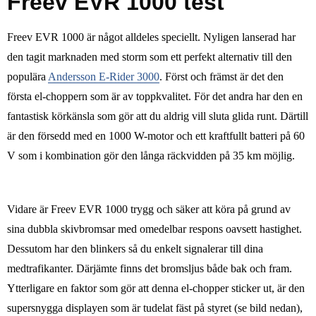
Freev EVR 1000 test
Freev EVR 1000 är något alldeles speciellt. Nyligen lanserad har
den tagit marknaden med storm som ett perfekt alternativ till den
populära
Andersson E-Rider 3000
. Först och främst är det den
första el-choppern som är av toppkvalitet. För det andra har den en
fantastisk körkänsla som gör att du aldrig vill sluta glida runt. Därtill
är den försedd med en 1000 W-motor och ett kraftfullt batteri på 60
V som i kombination gör den långa räckvidden på 35 km möjlig.
Vidare är Freev EVR 1000 trygg och säker att köra på grund av
sina dubbla skivbromsar med omedelbar respons oavsett hastighet.
Dessutom har den blinkers så du enkelt signalerar till dina
medtrafikanter. Därjämte finns det bromsljus både bak och fram.
Ytterligare en faktor som gör att denna el-chopper sticker ut, är den
supersnygga displayen som är tudelat fäst på styret (se bild nedan),