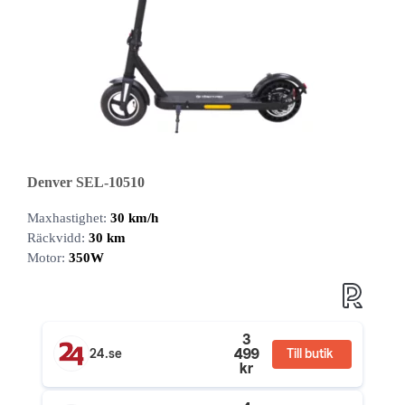
Denver SEL-10510
Maxhastighet:
30 km/h
Räckvidd:
30 km
Motor:
350W
3
499
24.se
Till butik
kr