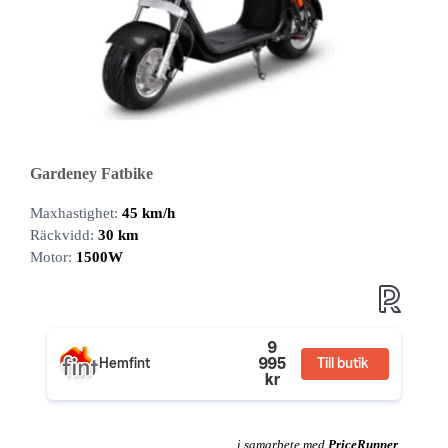
Gardeney Fatbike
Maxhastighet:
45 km/h
Räckvidd:
30 km
Motor:
1500W
9
995
Hemfint
Till butik
kr
i samarbete med
PriceRunner