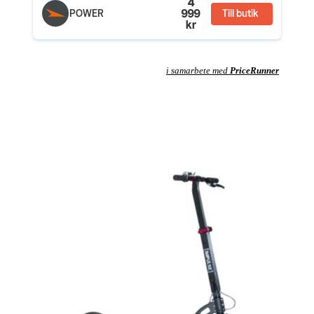
4
999
POWER
Till butik
kr
i samarbete med
PriceRunner