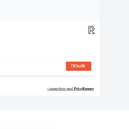
Till butik
i samarbete med
PriceRunner