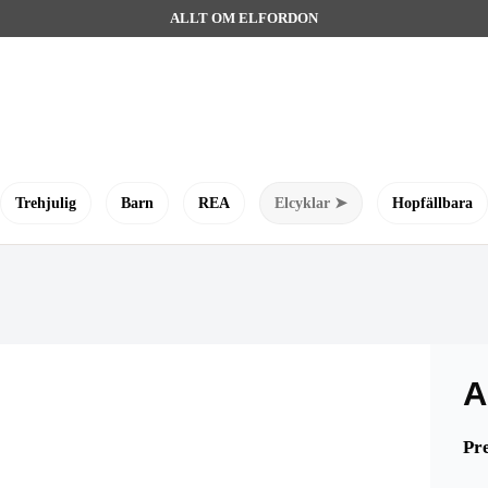
ALLT OM ELFORDON
Trehjulig
Barn
REA
Elcyklar ➤
Hopfällbara
A
Pr