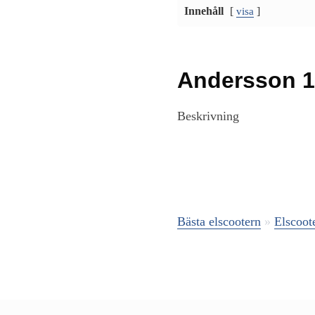
Innehåll
[
]
visa
Andersson 10
Beskrivning
Bästa elscootern
»
Elscoot