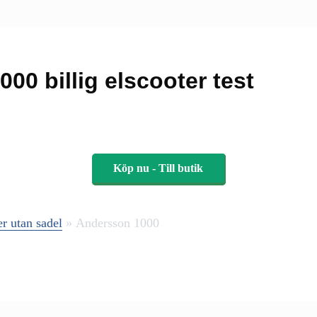
00 billig elscooter test
Köp nu - Till butik
er utan sadel
»
Andersson 1000