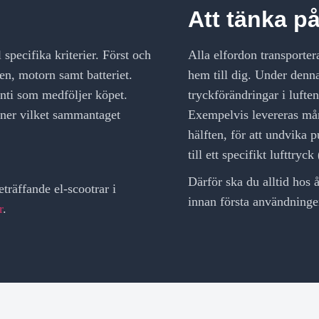
Att tänka p
 specifika kriterier. Först och
Alla elfordon transportera
len, motorn samt batteriet.
hem till dig. Under denn
anti som medföljer köpet.
tryckförändringar i luft
oner vilket sammantaget
Exempelvis levereras må
hälften, för att undvika
till ett specifikt lufttryck
Därför ska du alltid hos 
eträffande el-scootrar i
innan första användninge
r
.