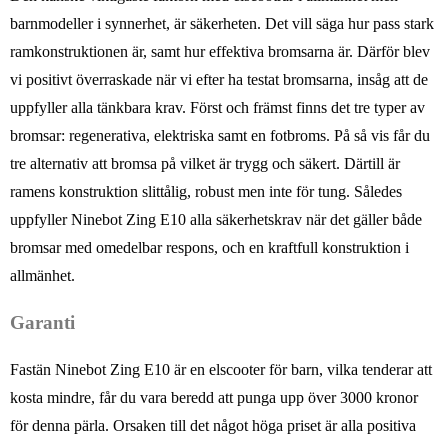
barnmodeller i synnerhet, är säkerheten. Det vill säga hur pass stark
ramkonstruktionen är, samt hur effektiva bromsarna är. Därför blev
vi positivt överraskade när vi efter ha testat bromsarna, insåg att de
uppfyller alla tänkbara krav. Först och främst finns det tre typer av
bromsar: regenerativa, elektriska samt en fotbroms. På så vis får du
tre alternativ att bromsa på vilket är trygg och säkert. Därtill är
ramens konstruktion slittålig, robust men inte för tung. Således
uppfyller Ninebot Zing E10 alla säkerhetskrav när det gäller både
bromsar med omedelbar respons, och en kraftfull konstruktion i
allmänhet.
Garanti
Fastän Ninebot Zing E10 är en elscooter för barn, vilka tenderar att
kosta mindre, får du vara beredd att punga upp över 3000 kronor
för denna pärla. Orsaken till det något höga priset är alla positiva