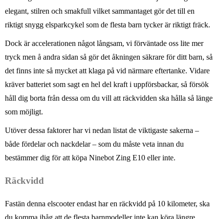
elegant, stilren och smakfull vilket sammantaget gör det till en
riktigt snygg elsparkcykel som de flesta barn tycker är riktigt fräck.
Dock är accelerationen något långsam, vi förväntade oss lite mer
tryck men å andra sidan så gör det åkningen säkrare för ditt barn, så
det finns inte så mycket att klaga på vid närmare eftertanke. Vidare
kräver batteriet som sagt en hel del kraft i uppförsbackar, så försök
håll dig borta från dessa om du vill att räckvidden ska hålla så länge
som möjligt.
Utöver dessa faktorer har vi nedan listat de viktigaste sakerna –
både fördelar och nackdelar – som du måste veta innan du
bestämmer dig för att köpa Ninebot Zing E10 eller inte.
Räckvidd
Fastän denna elscooter endast har en räckvidd på 10 kilometer, ska
du komma ihåg att de flesta barnmodeller inte kan köra längre.