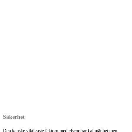
Säkerhet
Den kanske viktigaste faktorn med elscootrar i allmänhet men