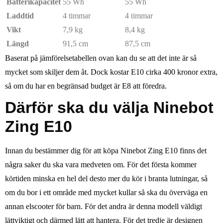
Batterikapacitet
55 Wh
55 Wh
Laddtid
4 timmar
4 timmar
Vikt
7,9 kg
8,4 kg
Längd
91,5 cm
87,5 cm
Baserat på jämförelsetabellen ovan kan du se att det inte är så
mycket som skiljer dem åt. Dock kostar E10 cirka 400 kronor extra,
så om du har en begränsad budget är E8 att föredra.
Därför ska du välja Ninebot
Zing E10
Innan du bestämmer dig för att köpa Ninebot Zing E10 finns det
några saker du ska vara medveten om. För det första kommer
körtiden minska en hel del desto mer du kör i branta lutningar, så
om du bor i ett område med mycket kullar så ska du överväga en
annan elscooter för barn. För det andra är denna modell väldigt
lättviktigt och därmed lätt att hantera. För det tredje är designen