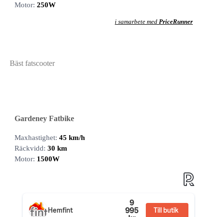
Motor:
250W
i samarbete med
PriceRunner
Bäst fatscooter
Gardeney Fatbike
Maxhastighet:
45 km/h
Räckvidd:
30 km
Motor:
1500W
9
995
Hemfint
Till butik