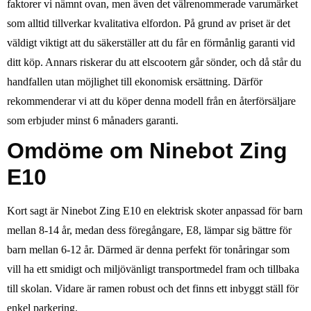
faktorer vi nämnt ovan, men även det välrenommerade varumärket
som alltid tillverkar kvalitativa elfordon. På grund av priset är det
väldigt viktigt att du säkerställer att du får en förmånlig garanti vid
ditt köp. Annars riskerar du att elscootern går sönder, och då står du
handfallen utan möjlighet till ekonomisk ersättning. Därför
rekommenderar vi att du köper denna modell från en återförsäljare
som erbjuder minst 6 månaders garanti.
Omdöme om Ninebot Zing
E10
Kort sagt är Ninebot Zing E10 en elektrisk skoter anpassad för barn
mellan 8-14 år, medan dess föregångare, E8, lämpar sig bättre för
barn mellan 6-12 år. Därmed är denna perfekt för tonåringar som
vill ha ett smidigt och miljövänligt transportmedel fram och tillbaka
till skolan. Vidare är ramen robust och det finns ett inbyggt ställ för
enkel parkering.