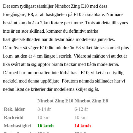
Det som tydligast särskiljer Ninebot Zing E10 med dess
föregångare, E8, är att hastigheten på E10 är snabbare. Närmare
bestämt kan du åka 2 km fortare per timme. Trots att detta till synes
inte är en stor skillnad, kommer du definitivt märka
hastighetsskillnaden när du testar båda modellerna jämsides.
Därutöver så väger E10 lite mindre än E8 vilket får ses som ett plus
i.o.m. att den är 4 cm längre i storlek. Vidare så märkte vi att det är
lika svårt att ta sig uppför branta backar med båda modellerna.
Därmed har motorkraften inte förbättras i E10, vilket är en tydlig
nackdel med denna uppföljare. Förutom nämnda skillnader har vi
nedan listat de kriterier där modellerna skiljer sig åt.
Ninebot Zing E10
Ninebot Zing E8
Rek. ålder
8-14 år
6-12 år
Räckvidd
10 km
10 km
Maxhastighet
16 km/h
14 km/h