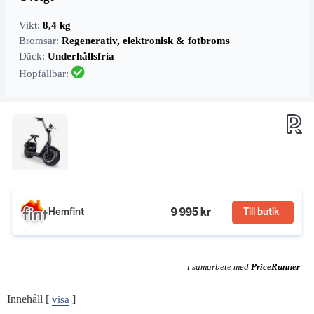
Vikt:
8,4 kg
Bromsar:
Regenerativ, elektronisk & fotbroms
Däck:
Underhållsfria
Hopfällbar:
9 995 kr
Hemfint
Till butik
i samarbete med
PriceRunner
Innehåll
[
]
visa