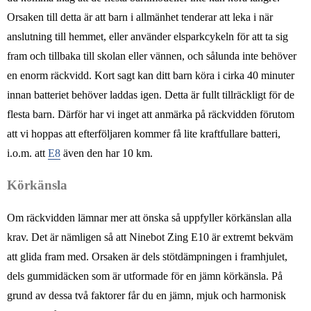
Orsaken till detta är att barn i allmänhet tenderar att leka i när
anslutning till hemmet, eller använder elsparkcykeln för att ta sig
fram och tillbaka till skolan eller vännen, och sålunda inte behöver
en enorm räckvidd. Kort sagt kan ditt barn köra i cirka 40 minuter
innan batteriet behöver laddas igen. Detta är fullt tillräckligt för de
flesta barn. Därför har vi inget att anmärka på räckvidden förutom
att vi hoppas att efterföljaren kommer få lite kraftfullare batteri,
i.o.m. att
E8
även den har 10 km.
Körkänsla
Om räckvidden lämnar mer att önska så uppfyller körkänslan alla
krav. Det är nämligen så att Ninebot Zing E10 är extremt bekväm
att glida fram med. Orsaken är dels stötdämpningen i framhjulet,
dels gummidäcken som är utformade för en jämn körkänsla. På
grund av dessa två faktorer får du en jämn, mjuk och harmonisk