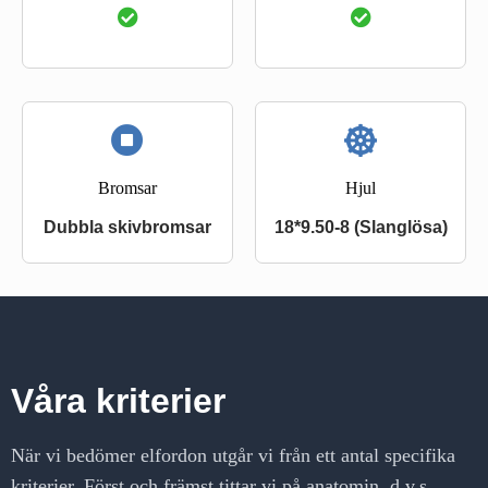
Bromsar
Hjul
Dubbla skivbromsar
18*9.50-8 (Slanglösa)
Våra kriterier
När vi bedömer elfordon utgår vi från ett antal specifika
kriterier. Först och främst tittar vi på anatomin, d.v.s.