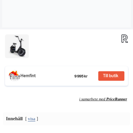
Hemfint
Till butik
9 995 kr
i samarbete med
PriceRunner
Innehåll
[
]
visa